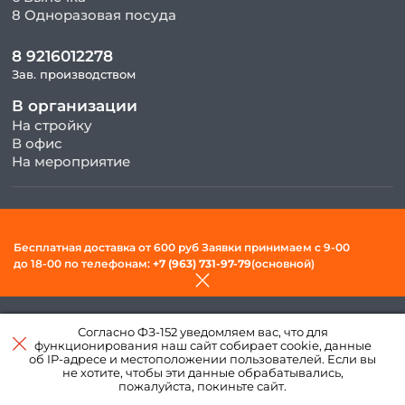
8 Одноразовая посуда
8 9216012278
Зав. производством
В организации
На стройку
В офис
На мероприятие
© 2026, ООО «Фудсити» — Доставка готовой еды в Вологде. Все
права защищены.
Бесплатная доставка от 600 руб Заявки принимаем c 9-00
Политика конфиденциальности и обработки персональных
до 18-00 по телефонам:
+7 (963) 731-97-79
(основной)
данных
Создано в интернет–
Согласно ФЗ-152 уведомляем вас, что для
агентстве
«Пегас»
функционирования наш сайт собирает cookie, данные
об IP-адресе и местоположении пользователей. Если вы
не хотите, чтобы эти данные обрабатывались,
пожалуйста, покиньте сайт.