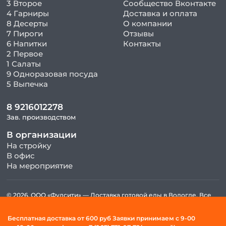
3 Второе
Сообщество Вконтакте
4 Гарниры
Доставка и оплата
8 Десерты
О компании
7 Пироги
Отзывы
6 Напитки
Контакты
2 Первое
1 Салаты
9 Одноразовая посуда
5 Выпечка
8 9216012278
Зав. производством
В организации
На стройку
В офис
На мероприятие
© 2026, ООО «Фудсити» — Доставка готовой еды в Вологде. Все
права защищены.
Политика конфиденциальности и обработки персональных
Бесплатная доставка от 600 руб Заявки принимаем c 9-00
данных