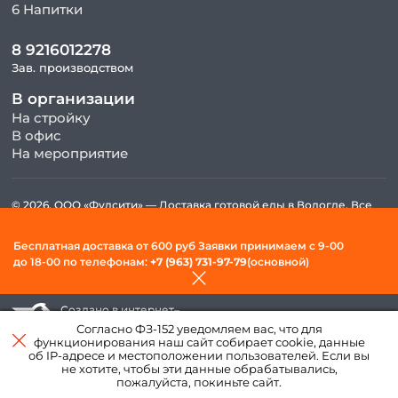
6 Напитки
8 9216012278
Зав. производством
В организации
На стройку
В офис
На мероприятие
© 2026, ООО «Фудсити» — Доставка готовой еды в Вологде. Все
права защищены.
Политика конфиденциальности и обработки персональных
Бесплатная доставка от 600 руб Заявки принимаем c 9-00
данных
до 18-00 по телефонам:
+7 (963) 731-97-79
(основной)
Создано в интернет–
агентстве
«Пегас»
Согласно ФЗ-152 уведомляем вас, что для
функционирования наш сайт собирает cookie, данные
об IP-адресе и местоположении пользователей. Если вы
не хотите, чтобы эти данные обрабатывались,
пожалуйста, покиньте сайт.