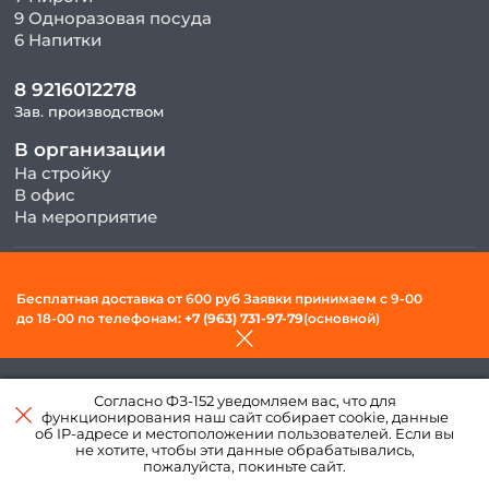
9 Одноразовая посуда
6 Напитки
8 9216012278
Зав. производством
В организации
На стройку
В офис
На мероприятие
© 2026, ООО «Фудсити» — Доставка готовой еды в Вологде. Все
Бесплатная доставка от 600 руб Заявки принимаем c 9-00
права защищены.
до 18-00 по телефонам:
+7 (963) 731-97-79
(основной)
Политика конфиденциальности и обработки персональных
данных
Согласно ФЗ-152 уведомляем вас, что для
Создано в интернет–
функционирования наш сайт собирает cookie, данные
агентстве
«Пегас»
об IP-адресе и местоположении пользователей. Если вы
не хотите, чтобы эти данные обрабатывались,
пожалуйста, покиньте сайт.