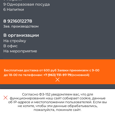
9 Одноразовая посуда
6 Напитки
8 9216012278
Зав. производством
В организации
На стройку
В офис
На мероприятие
© 2026, ООО «Фудсити» — Доставка готовой еды в Вологде. Все
Бесплатная доставка от 600 руб Заявки принимаем c 9-00
права защищены.
до 18-00 по телефонам:
+7 (963) 731-97-79
(основной)
Политика конфиденциальности и обработки персональных
данных
Согласно ФЗ-152 уведомляем вас, что для
Создано в интернет–
функционирования наш сайт собирает cookie, данные
агентстве
«Пегас»
об IP-адресе и местоположении пользователей. Если вы
не хотите, чтобы эти данные обрабатывались,
пожалуйста, покиньте сайт.