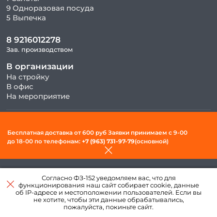
9 Одноразовая посуда
5 Выпечка
8 9216012278
Зав. производством
В организации
На стройку
В офис
На мероприятие
© 2026, ООО «Фудсити» — Доставка готовой еды в Вологде. Все
Бесплатная доставка от 600 руб Заявки принимаем c 9-00
права защищены.
до 18-00 по телефонам:
+7 (963) 731-97-79
(основной)
Политика конфиденциальности и обработки персональных
данных
Согласно ФЗ-152 уведомляем вас, что для
Создано в интернет–
функционирования наш сайт собирает cookie, данные
агентстве
«Пегас»
об IP-адресе и местоположении пользователей. Если вы
не хотите, чтобы эти данные обрабатывались,
пожалуйста, покиньте сайт.