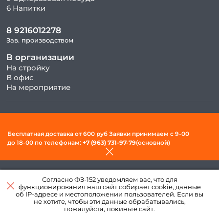
6 Напитки
8 9216012278
Зав. производством
В организации
На стройку
В офис
На мероприятие
© 2026, ООО «Фудсити» — Доставка готовой еды в Вологде. Все
права защищены.
Бесплатная доставка от 600 руб Заявки принимаем c 9-00
Политика конфиденциальности и обработки персональных
до 18-00 по телефонам:
+7 (963) 731-97-79
(основной)
данных
Создано в интернет–
Согласно ФЗ-152 уведомляем вас, что для
агентстве
«Пегас»
функционирования наш сайт собирает cookie, данные
об IP-адресе и местоположении пользователей. Если вы
не хотите, чтобы эти данные обрабатывались,
пожалуйста, покиньте сайт.