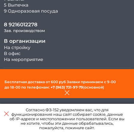
5 Выпечка
9 Одноразовая посуда
8 9216012278
Зав. производством
В организации
На стройку
В офис
На мероприятие
© 2026, ООО «Фудсити» — Доставка готовой еды в Вологде. Все
Бесплатная доставка от 600 руб Заявки принимаем c 9-00
права защищены.
до 18-00 по телефонам:
+7 (963) 731-97-79
(основной)
Политика конфиденциальности и обработки персональных
данных
Согласно ФЗ-152 уведомляем вас, что для
Создано в интернет–
функционирования наш сайт собирает cookie, данные
агентстве
«Пегас»
об IP-адресе и местоположении пользователей. Если вы
не хотите, чтобы эти данные обрабатывались,
пожалуйста, покиньте сайт.