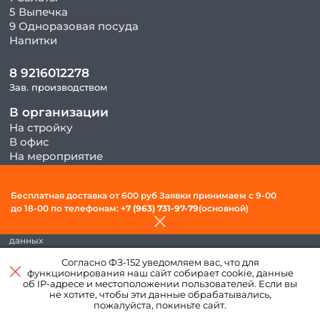
5 Выпечка
9 Одноразовая посуда
Напитки
8 9216012278
Зав. производством
В организации
На стройку
В офис
На мероприятие
Бесплатная доставка от 600 руб Заявки принимаем c 9-00
© 2026, ООО «Фудсити» — Доставка готовой еды в Вологде. Все
до 18-00 по телефонам:
+7 (963) 731-97-79
(основной)
права защищены.
Политика конфиденциальности и обработки персональных
данных
Согласно ФЗ-152 уведомляем вас, что для
функционирования наш сайт собирает cookie, данные
Создано в интернет–
об IP-адресе и местоположении пользователей. Если вы
агентстве
«Пегас»
не хотите, чтобы эти данные обрабатывались,
пожалуйста, покиньте сайт.