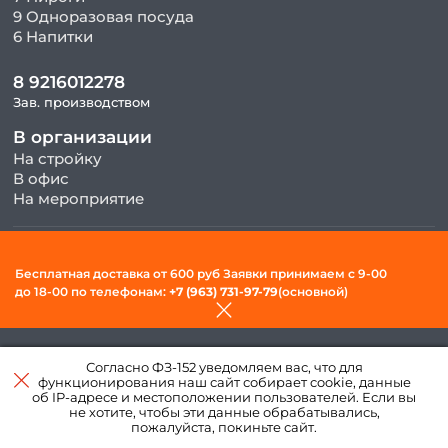
9 Одноразовая посуда
6 Напитки
8 9216012278
Зав. производством
В организации
На стройку
В офис
На мероприятие
© 2026, ООО «Фудсити» — Доставка готовой еды в Вологде. Все
Бесплатная доставка от 600 руб Заявки принимаем c 9-00
права защищены.
до 18-00 по телефонам:
+7 (963) 731-97-79
(основной)
Политика конфиденциальности и обработки персональных
данных
Согласно ФЗ-152 уведомляем вас, что для
Создано в интернет–
функционирования наш сайт собирает cookie, данные
агентстве
«Пегас»
об IP-адресе и местоположении пользователей. Если вы
не хотите, чтобы эти данные обрабатывались,
пожалуйста, покиньте сайт.