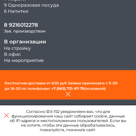
9 Одноразовая посуда
6 Напитки
8 9216012278
Зав. производством
В организации
На стройку
В офис
На мероприятие
© 2026, ООО «Фудсити» — Доставка готовой еды в Вологде. Все
Бесплатная доставка от 600 руб Заявки принимаем c 9-00
права защищены.
до 18-00 по телефонам:
+7 (963) 731-97-79
(основной)
Политика конфиденциальности и обработки персональных
данных
Согласно ФЗ-152 уведомляем вас, что для
Создано в интернет–
функционирования наш сайт собирает cookie, данные
агентстве
«Пегас»
об IP-адресе и местоположении пользователей. Если вы
не хотите, чтобы эти данные обрабатывались,
пожалуйста, покиньте сайт.