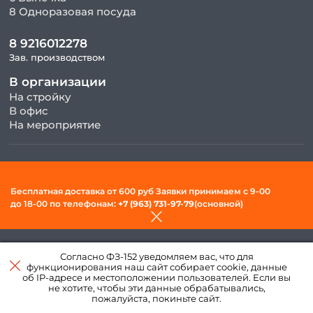
8 Одноразовая посуда
8 9216012278
Зав. производством
В организации
На стройку
В офис
На мероприятие
© 2026, ООО «Фудсити» — Доставка готовой еды в Вологде. Все
права защищены.
Бесплатная доставка от 600 руб Заявки принимаем c 9-00
Политика конфиденциальности и обработки персональных
до 18-00 по телефонам:
+7 (963) 731-97-79
(основной)
данных
Создано в интернет–
Согласно ФЗ-152 уведомляем вас, что для
агентстве
«Пегас»
функционирования наш сайт собирает cookie, данные
об IP-адресе и местоположении пользователей. Если вы
не хотите, чтобы эти данные обрабатывались,
пожалуйста, покиньте сайт.