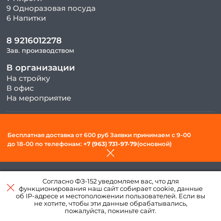
9 Одноразовая посуда
6 Напитки
8 9216012278
Зав. производством
В организации
На стройку
В офис
На мероприятие
© 2026, ООО «Фудсити» — Доставка готовой еды в Вологде. Все
Бесплатная доставка от 600 руб Заявки принимаем c 9-00
права защищены.
до 18-00 по телефонам:
+7 (963) 731-97-79
(основной)
Политика конфиденциальности и обработки персональных
данных
Согласно ФЗ-152 уведомляем вас, что для
Создано в интернет–
функционирования наш сайт собирает cookie, данные
агентстве
«Пегас»
об IP-адресе и местоположении пользователей. Если вы
не хотите, чтобы эти данные обрабатывались,
пожалуйста, покиньте сайт.