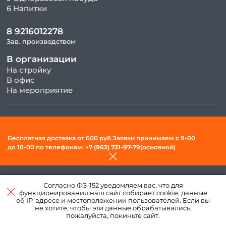
6 Напитки
8 9216012278
Зав. производством
В организации
На стройку
В офис
На мероприятие
© 2026, ООО «Фудсити» — Доставка готовой еды в Вологде. Все
права защищены.
Бесплатная доставка от 600 руб Заявки принимаем c 9-00
Политика конфиденциальности и обработки персональных
до 18-00 по телефонам:
+7 (963) 731-97-79
(основной)
данных
Создано в интернет–
Согласно ФЗ-152 уведомляем вас, что для
агентстве
«Пегас»
функционирования наш сайт собирает cookie, данные
об IP-адресе и местоположении пользователей. Если вы
не хотите, чтобы эти данные обрабатывались,
пожалуйста, покиньте сайт.