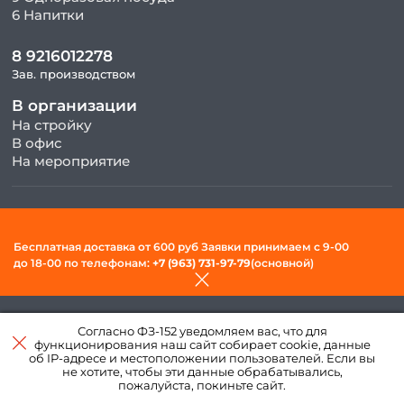
6 Напитки
8 9216012278
Зав. производством
В организации
На стройку
В офис
На мероприятие
© 2026, ООО «Фудсити» — Доставка готовой еды в Вологде. Все
права защищены.
Бесплатная доставка от 600 руб Заявки принимаем c 9-00
Политика конфиденциальности и обработки персональных
до 18-00 по телефонам:
+7 (963) 731-97-79
(основной)
данных
Создано в интернет–
Согласно ФЗ-152 уведомляем вас, что для
агентстве
«Пегас»
функционирования наш сайт собирает cookie, данные
об IP-адресе и местоположении пользователей. Если вы
не хотите, чтобы эти данные обрабатывались,
пожалуйста, покиньте сайт.