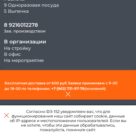
9 Одноразовая посуда
5 Выпечка
8 9216012278
Зав. производством
В организации
На стройку
В офис
На мероприятие
© 2026, ООО «Фудсити» — Доставка готовой еды в Вологде. Все
Бесплатная доставка от 600 руб Заявки принимаем c 9-00
права защищены.
до 18-00 по телефонам:
+7 (963) 731-97-79
(основной)
Политика конфиденциальности и обработки персональных
данных
Согласно ФЗ-152 уведомляем вас, что для
Создано в интернет–
функционирования наш сайт собирает cookie, данные
агентстве
«Пегас»
об IP-адресе и местоположении пользователей. Если вы
не хотите, чтобы эти данные обрабатывались,
пожалуйста, покиньте сайт.