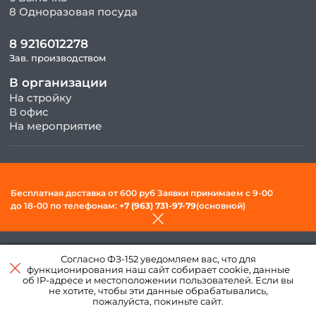
8 Одноразовая посуда
8 9216012278
Зав. производством
В организации
На стройку
В офис
На мероприятие
© 2026, ООО «Фудсити» — Доставка готовой еды в Вологде. Все
права защищены.
Бесплатная доставка от 600 руб Заявки принимаем c 9-00
Политика конфиденциальности и обработки персональных
до 18-00 по телефонам:
+7 (963) 731-97-79
(основной)
данных
Создано в интернет–
Согласно ФЗ-152 уведомляем вас, что для
агентстве
«Пегас»
функционирования наш сайт собирает cookie, данные
об IP-адресе и местоположении пользователей. Если вы
не хотите, чтобы эти данные обрабатывались,
пожалуйста, покиньте сайт.