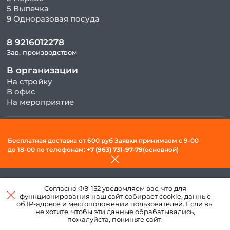
5 Выпечка
9 Одноразовая посуда
8 9216012278
Зав. производством
В организации
На стройку
В офис
На мероприятие
© 2026, ООО «Фудсити» — Доставка готовой еды в Вологде. Все
Бесплатная доставка от 600 руб Заявки принимаем c 9-00
права защищены.
до 18-00 по телефонам:
+7 (963) 731-97-79
(основной)
Политика конфиденциальности и обработки персональных
данных
Согласно ФЗ-152 уведомляем вас, что для
Создано в интернет–
функционирования наш сайт собирает cookie, данные
агентстве
«Пегас»
об IP-адресе и местоположении пользователей. Если вы
не хотите, чтобы эти данные обрабатывались,
пожалуйста, покиньте сайт.