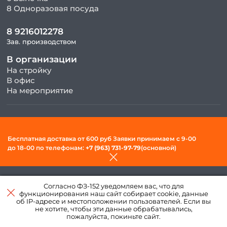
8 Одноразовая посуда
8 9216012278
Зав. производством
В организации
На стройку
В офис
На мероприятие
© 2026, ООО «Фудсити» — Доставка готовой еды в Вологде. Все
права защищены.
Бесплатная доставка от 600 руб Заявки принимаем c 9-00
Политика конфиденциальности и обработки персональных
до 18-00 по телефонам:
+7 (963) 731-97-79
(основной)
данных
Создано в интернет–
Согласно ФЗ-152 уведомляем вас, что для
агентстве
«Пегас»
функционирования наш сайт собирает cookie, данные
об IP-адресе и местоположении пользователей. Если вы
не хотите, чтобы эти данные обрабатывались,
пожалуйста, покиньте сайт.