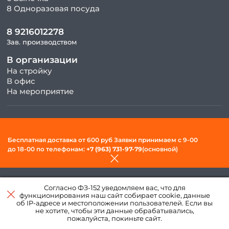
8 Одноразовая посуда
8 9216012278
Зав. производством
В организации
На стройку
В офис
На мероприятие
© 2026, ООО «Фудсити» — Доставка готовой еды в Вологде. Все
права защищены.
Бесплатная доставка от 600 руб Заявки принимаем c 9-00
Политика конфиденциальности и обработки персональных
до 18-00 по телефонам:
+7 (963) 731-97-79
(основной)
данных
Создано в интернет–
Согласно ФЗ-152 уведомляем вас, что для
агентстве
«Пегас»
функционирования наш сайт собирает cookie, данные
об IP-адресе и местоположении пользователей. Если вы
не хотите, чтобы эти данные обрабатывались,
пожалуйста, покиньте сайт.