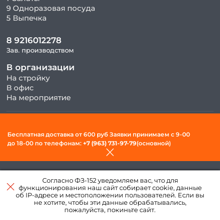
9 Одноразовая посуда
5 Выпечка
8 9216012278
Зав. производством
В организации
На стройку
В офис
На мероприятие
© 2026, ООО «Фудсити» — Доставка готовой еды в Вологде. Все
Бесплатная доставка от 600 руб Заявки принимаем c 9-00
права защищены.
до 18-00 по телефонам:
+7 (963) 731-97-79
(основной)
Политика конфиденциальности и обработки персональных
данных
Согласно ФЗ-152 уведомляем вас, что для
Создано в интернет–
функционирования наш сайт собирает cookie, данные
агентстве
«Пегас»
об IP-адресе и местоположении пользователей. Если вы
не хотите, чтобы эти данные обрабатывались,
пожалуйста, покиньте сайт.